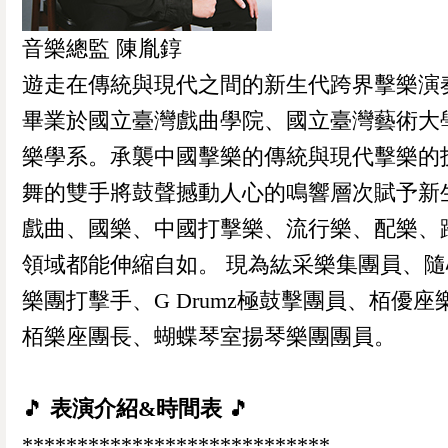
音樂總監 陳胤錞
遊走在傳統與現代之間的新生代跨界擊樂演
畢業於國立臺灣戲曲學院、國立臺灣藝術大
樂學系。承襲中國擊樂的傳統與現代擊樂的
舞的雙手將鼓聲撼動人心的鳴響層次賦予新
戲曲、國樂、中國打擊樂、流行樂、配樂、
領域都能伸縮自如。 現為紘采樂集團員、隨
樂團打擊手、G Drumz極鼓擊團員、栢優座
栢樂座團長、蝴蝶琴室揚琴樂團團員。
🎵
表演介紹&時間表
🎵
****************************