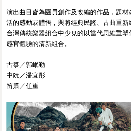
演出曲目皆為團員創作及改編的作品，題材
活的感動或體悟，與將經典民謠、古曲重新
台灣傳統樂器組合中少見的以當代思維重塑
感官體驗的清新組合。
古箏／郭岷勤
中阮／潘宜彤
笛簫／任重