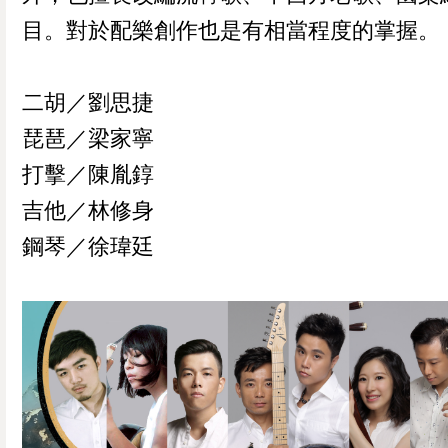
目。對於配樂創作也是有相當程度的掌握。
二胡／劉思捷
琵琶／梁家寧
打擊／陳胤錞
吉他／林修身
鋼琴／徐瑋廷