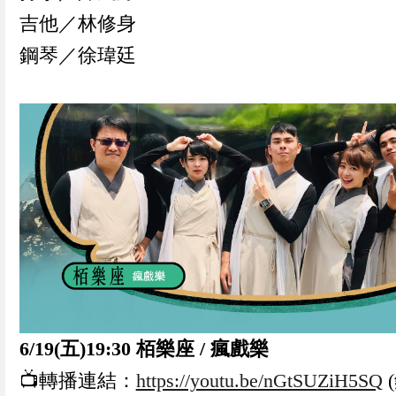
吉他／林修身
鋼琴／徐瑋廷
6/19(五)19:30 栢樂座 / 瘋戲樂
📺轉播連結：
https://youtu.be/nGtSUZiH5SQ