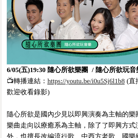
6/05(五)19:30 隨心所欲樂團 / 隨心所欲玩
📺轉播連結：
https://youtu.be/i0u5Sj6l1b8
(直
歡迎收看錄影)
隨心所欲是國內少見以即興演奏為主軸的樂
樂曲走向以療癒系為主軸，除了了即興方式
外，也擅長改編流行歌、中西方老歌、國樂