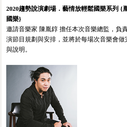
2020趨勢說演劇場．藝情放輕鬆國樂系列 {
國樂}
邀請音樂家 陳胤錞 擔任本次音樂總監，負
演節目規劃與安排，並將於每場次音樂會做
與說明。