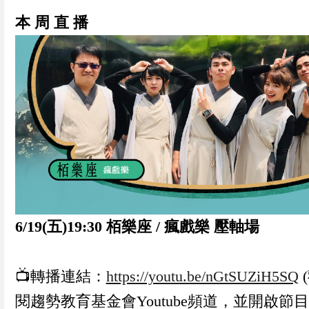
本 周 直 播
6/19(五)19:30 栢樂座 / 瘋戲樂 壓軸場
📺轉播連結：
https://youtu.be/nGtSUZiH5SQ
閱趨勢教育基金會Youtube頻道，並開啟節