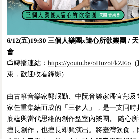
6/12(五)19:30 三個人樂團x隨心所欲樂團 /
會
📺轉播連結：
https://youtu.be/oHuzoFkZI6o
(
束，歡迎收看錄影)
由古箏音樂家郭岷勤、中阮音樂家潘宜彤及
家任重集結而成的「三個人」，是一支同時
底蘊與當代思維的創作型室內樂團。 隨心所
擅長創作，也擅長即興演出。將臺灣飲食，