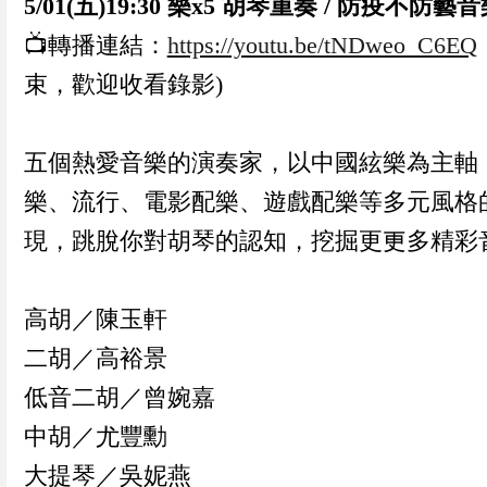
5/01(五)19:30 樂x5 胡琴重奏 / 防疫不防藝
📺轉播連結：
https://youtu.be/tNDweo_C6EQ
束，歡迎收看錄影)
五個熱愛音樂的演奏家，以中國絃樂為主軸
樂、流行、電影配樂、遊戲配樂等多元風格
現，跳脫你對胡琴的認知，挖掘更更多精彩
高胡／陳玉軒
二胡／高裕景
低音二胡／曾婉嘉
中胡／尤豐勳
大提琴／吳妮燕