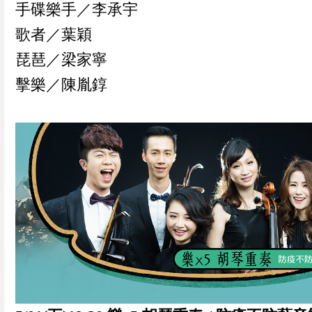
手碟樂手／李承宇
歌者／葉穎
琵琶／梁家寧
擊樂／陳胤錞