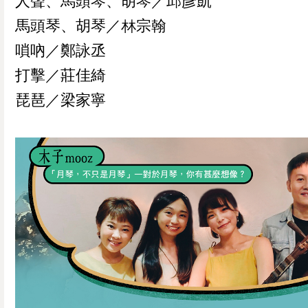
人聲、馬頭琴、胡琴／邱彥凱
馬頭琴、胡琴／林宗翰
嗩吶／鄭詠丞
打擊／莊佳綺
琵琶／梁家寧