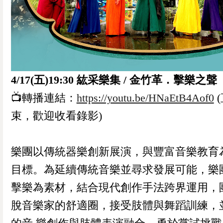
4/17(五)19:30 紘采樂集 / 金竹革．擊樂之聲
📺轉播連結：
https://youtu.be/HNaEtB4Aof0
束，歡迎收看錄影)
樂團以傳統器樂創新展演，與豐富音樂教育
目標。為延續傳統音樂並尋求發展可能，樂
擊樂為素材，結合現代創作手法跨界運用，
脫音樂家的舒適圈，接受肢體與舞蹈訓練，