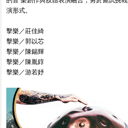
的音 樂創作與肢體表演融合，勇於嘗試挑戰
演形式。
擊樂／莊佳綺
擊樂／郭以芯
擊樂／陳錫輝
擊樂／陳胤錞
擊樂／游若妤