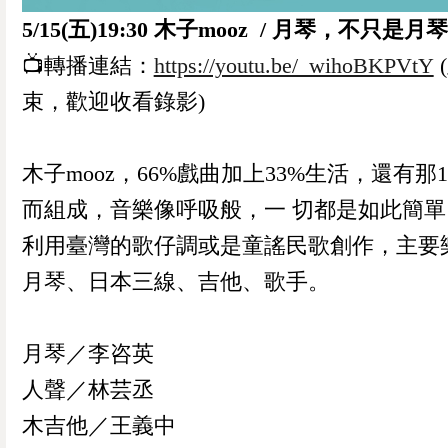
5/15(五)19:30 木子mooz / 月琴，不只是月琴
📺轉播連結：
https://youtu.be/_wihoBKPVtY
束，歡迎收看錄影)
木子mooz，66%戲曲加上33%生活，還有那
而組成，音樂像呼吸般，一 切都是如此簡單
利用臺灣的歌仔調或是童謠民歌創作，主要
月琴、日本三線、吉他、歌手。
月琴／李咨英
人聲／林芸丞
木吉他／王義中