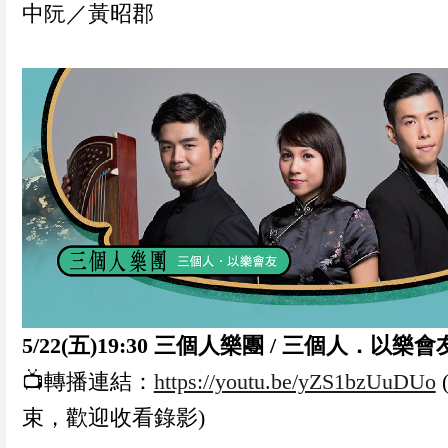
中阮／黃昭郡
0
已加入購物書包
您確認要
5/22(五)19:30 三個人樂團 / 三個人．以樂會
確定取消
再想想
📺轉播連結：
https://youtu.be/yZS1bzUuDUo
繼續購物
結帳付款
束，歡迎收看錄影)