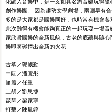
化融入音樂中，是一支如其名將音樂玩得隨
創作樂團。 因為趨勢文學劇場，兩團早有合
多的是大家都是國樂同好，也時常有機會各
此次難得有機會能夠真正的一起玩耍一場音
家欣賞國樂的全新風貌，古老的底蘊與隨心
樂即將碰撞出全新的火花
古箏／郭岷勤
中阮／潘宜彤
笛簫／任重
二胡／劉思捷
琵琶／梁家寧
打擊／陳胤錞