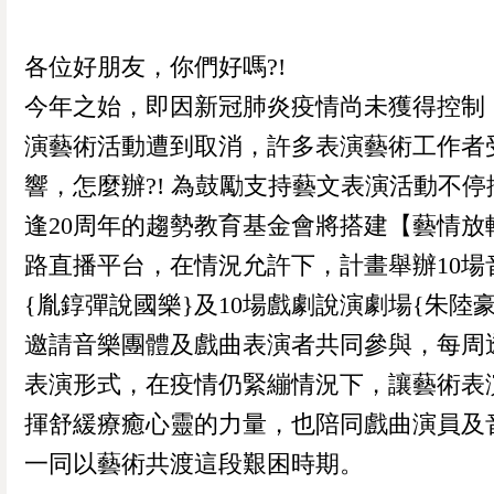
各位好朋友，你們好嗎?!
今年之始，即因新冠肺炎疫情尚未獲得控制
演藝術活動遭到取消，許多表演藝術工作者
響，怎麼辦?! 為鼓勵支持藝文表演活動不停
逢20周年的趨勢教育基金會將搭建【藝情放
路直播平台，在情況允許下，計畫舉辦10場
{胤錞彈說國樂}及10場戲劇說演劇場{朱陸
邀請音樂團體及戲曲表演者共同參與，每周
表演形式，在疫情仍緊繃情況下，讓藝術表
揮舒緩療癒心靈的力量，也陪同戲曲演員及
一同以藝術共渡這段艱困時期。