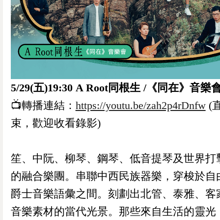
5/29(五)19:30 A Root同根生 /《同在》音樂
📺轉播連結：
https://youtu.be/zah2p4rDnfw
(
束，歡迎收看錄影)
笙、中阮、柳琴、鋼琴、低音提琴及世界打
的融合樂團。串聯中西民族器樂，穿梭於自
爵士音樂語彙之間。刻劃出北管、泰雅、客
音樂素材的當代光景。那些來自生活的靈光