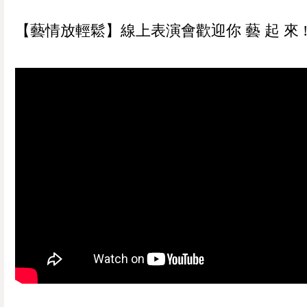
【藝情放輕鬆】線上表演會歡迎你 藝 起 來 ! 