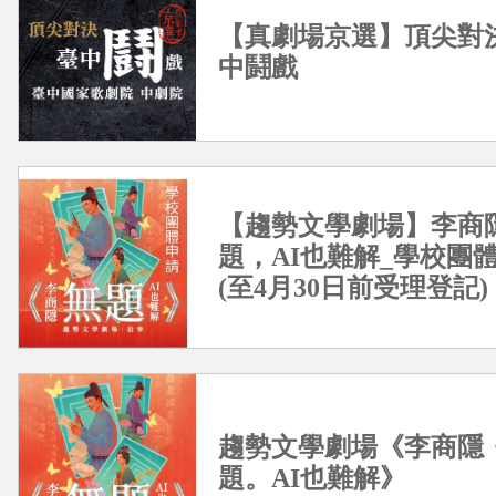
【真劇場京選】頂尖對
中鬪戲
【趨勢文學劇場】李商隱
題，AI也難解_學校團
(至4月30日前受理登記)
趨勢文學劇場《李商隱
題。AI也難解》