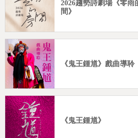
2026趨勢詩劇場《零雨
間》
《鬼王鍾馗》戲曲導聆
《鬼王鍾馗》