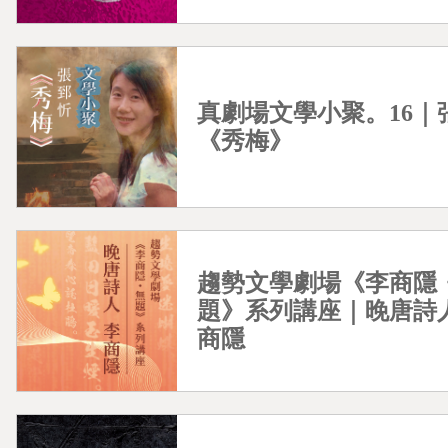
真劇場文學小聚。16｜
《秀梅》
0
已加入購物書包
您確認要
確定取消
再想想
繼續購物
結帳付款
趨勢文學劇場《李商隱
題》系列講座｜晚唐詩人
商隱