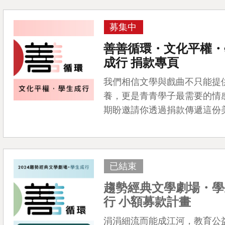
募集中
善善循環・文化平權・
成行 捐款專頁
我們相信文學與戲曲不只能提
養，更是青青學子最需要的情
期盼邀請你透過捐款傳遞這份
0
已加入購物書包
您確認要
確定取消
再想想
已結束
繼續購物
結帳付款
趨勢經典文學劇場・學
行 小額募款計畫
涓涓細流而能成江河，教育公