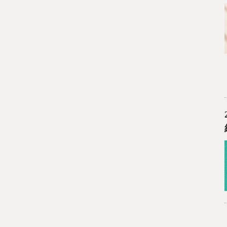
0
已加入購物書包
您確認要
確定取消
再想想
繼續購物
結帳付款