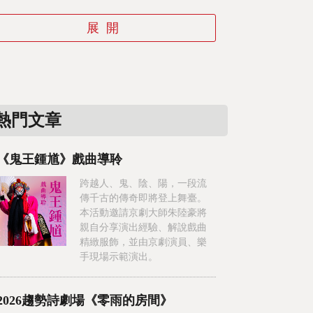
熱門文章
《鬼王鍾馗》戲曲導聆
跨越人、鬼、陰、陽，一段流
傳千古的傳奇即將登上舞臺。
本活動邀請京劇大師朱陸豪將
親自分享演出經驗、解說戲曲
精緻服飾，並由京劇演員、樂
手現場示範演出。
2026趨勢詩劇場《零雨的房間》