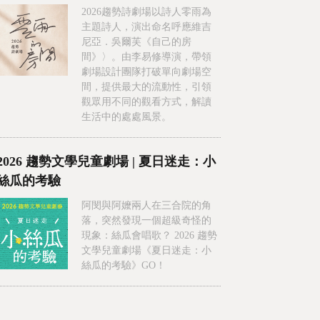
2026趨勢詩劇場以詩人零雨為
主題詩人，演出命名呼應維吉
尼亞．吳爾芙《自己的房
間》〉。由李易修導演，帶領
劇場設計團隊打破單向劇場空
間，提供最大的流動性，引領
觀眾用不同的觀看方式，解讀
生活中的處處風景。
2026 趨勢文學兒童劇場 | 夏日迷走：小
絲瓜的考驗
阿閔與阿嬤兩人在三合院的角
落，突然發現一個超級奇怪的
現象：絲瓜會唱歌？ 2026 趨勢
文學兒童劇場《夏日迷走：小
絲瓜的考驗》GO！