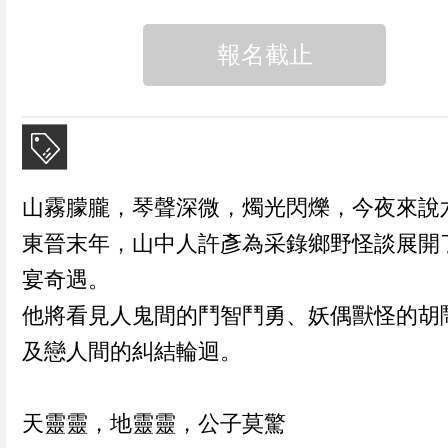
報名截止
山霧朦朧，琴聲深微，燭光閃爍，今夜來說
東晉末年，山中人許彥為采錄鄉野怪談展開
宴奇遇。
他將看見人鬼間的鬥智鬥勇、妖偶獸怪的胡
及戀人間的糾結輪迴。
天靈靈，地靈靈，公子莫驚