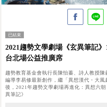
已結束
2021趨勢文學劇場《玄異筆記》1
台北場公益推廣席
趨勢教育基金會執行長陳怡蓁、詩人教授陳
編導李易修最新創作，繼「異想漢代・大風
後，2021年趨勢文學劇場再進化：異想六朝
異筆記》