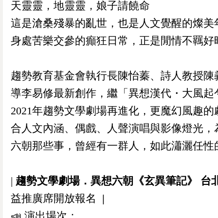
天靈靈，地靈靈，娘子請饒命
這是滄桑殘暴的亂世，也是人文覺醒的燦美
身處苦樂交參的癲狂日常，正是閒情不羈好
趨勢教育基金會執行長陳怡蓁、詩人教授陳
導李易修最新創作，繼「異想漢代・大風起
2021年趨勢文學劇場再進化，更魔幻風趣的
合人文內涵、偶戲、人聲演唱與影像燈光，
六朝那些事，曾經有一群人，如此瀟灑任性
|
趨勢文學劇場．異想六朝《玄異筆記》 台
益推廣席開放報名
|
📣 演出場次：