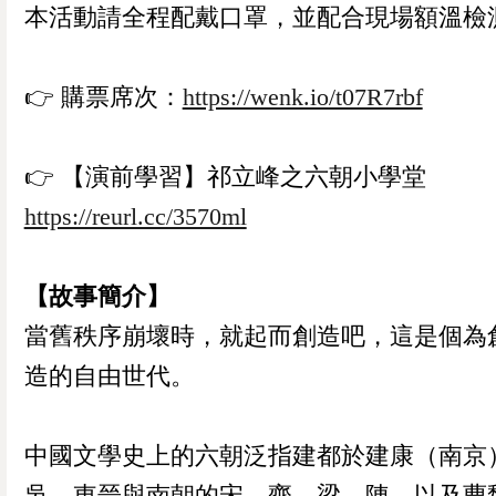
本活動請全程配戴口罩，並配合現場額溫檢
👉️ 購票席次：
https://wenk.io/t07R7rbf
👉️ 【演前學習】祁立峰之六朝小學堂
https://reurl.cc/3570ml
【故事簡介】
當舊秩序崩壞時，就起而創造吧，這是個為
造的自由世代。
中國文學史上的六朝泛指建都於建康（南京
吳、東晉與南朝的宋、齊、梁、陳，以及曹