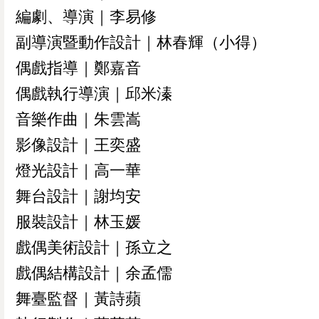
0
編劇、導演｜李易修
已加入購物書包
您確認要
副導演暨動作設計｜林春輝（小得）
確定取消
再想想
偶戲指導｜鄭嘉音
繼續購物
結帳付款
偶戲執行導演｜邱米溱
音樂作曲｜朱雲嵩
影像設計｜王奕盛
燈光設計｜高一華
舞台設計｜謝均安
服裝設計｜林玉媛
戲偶美術設計｜孫立之
戲偶結構設計｜余孟儒
舞臺監督｜黃詩蘋