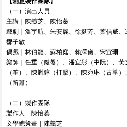
【創意製作團隊】
（一）演出人員
主講｜陳義芝、陳怡蓁
戲劇｜溫宇航、朱安麗、徐挺芳、葉信威、
鄒子敏
偶戲｜林伯龍、蘇柏庭、賴澤儀、宋宜珊
樂師｜任重（鍵盤）、潘宜彤（中阮）、黃
（笙）、陳胤錞（打擊）、陳宛琳（古箏）
（笛簫）
（二）製作團隊
製作人｜陳怡蓁
文學總策畫｜陳義芝