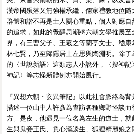
漢帝國殞落又無強權承繼，儒家禮教地位隨
群體和諧不再是士人關心重點，個人對應自
的追求，如此的覺醒思潮將六朝文學推展至
界，有三曹父子、王羲之等蘭亭文士、嵇康
林七賢，乃至歸隱居士左思與陶淵明。除了
的〈世說新語〉這類志人小說外，〈搜神記
神記〉等志怪新體例亦開始風行。
『異想六朝・玄異筆記』以此社會脈絡為背
描述一位山中人許彥為查訪各種鄉野怪談而
方。是夜，他遇見一位名為左生的道士，就
生與鬼妾王氏、負心漢談生、狐狸精麗娘之