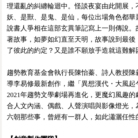
理還亂的糾纏輪迴中。怪談夜宴由此開展，
妖、是獸、是鬼、是仙，每位出場角色都華
說書人爭相在這部玄異筆記寫上一則傳說。
著故事，如夢如幻直至天明，故事說到最後
了彼此的約定？又是誰不願放手造就這難解
趨勢教育基金會執行長陳怡蓁、詩人教授陳
導李易修最新創作，繼「異想漢代・大風起
2021年趨勢文學劇場再進化，更魔幻風趣的
合人文內涵、偶戲、人聲演唱與影像燈光，
六朝那些事，曾經有一群人，如此瀟灑任性