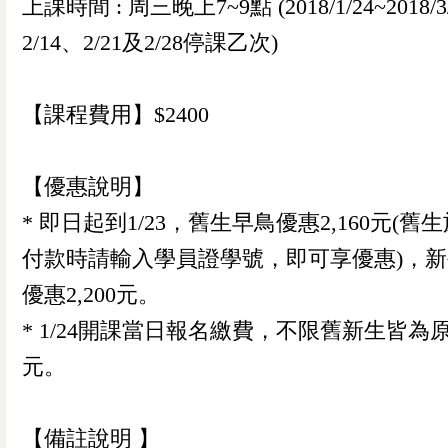
上課時間 : 周三晚上7~9點 (2018/1/24~2018/3
2/14、2/21及2/28停課乙次)
【課程費用】$2400
【優惠說明】
* 即日起到1/23，舊生早鳥優惠2,160元(舊
付款時請輸入學員證學號，即可享優惠)，
優惠2,200元。
* 1/24開課當日報名繳費，不限舊新生皆為原價
元。
0
已加入購物書包
您確認要
【備註說明 】