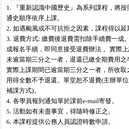
確定取消
再想想
1. 『重新認識中國歷史』為系列課程，將按
繼續購物
結帳付款
通史順序依序上課。
2. 如遇颱風或不可抗拒之因素，課程得以延
3. 退費方式: 繳費後退費需扣除手續費一成
成報名手續，即同意接受退費辦法 。實際上
未逾當期三分之一者，退還已繳全期費用之
實際上課期間已逾當期三分之一者，所收取
用得全數不予退還。單堂恕不退費(主辦單
補課方式)。
4. 各學員報到通知單於課前e-mail寄發。
5. 活動如有未盡事宜，得隨時修正之。
6. 本課程提供公務人員認證時數申請。