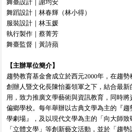
舞臺設計｜謝均安
舞蹈設計｜林春輝（林小得）
服裝設計｜林玉媛
執行製作｜蔡菁芳
舞臺監督｜黃詩蘋
【主辦單位簡介】
趨勢教育基金會成立於西元2000年，在趨勢
創辦人暨文化長陳怡蓁領軍之下，結合最新
用，致力推廣文學藝術與資訊教育，同時將
偏鄉學校。每年舉辦以古典文學為主的『趨
學劇場』，及以現代文學為主的「向大師致
「立體文學」等創新藝文活動，並於「趨勢