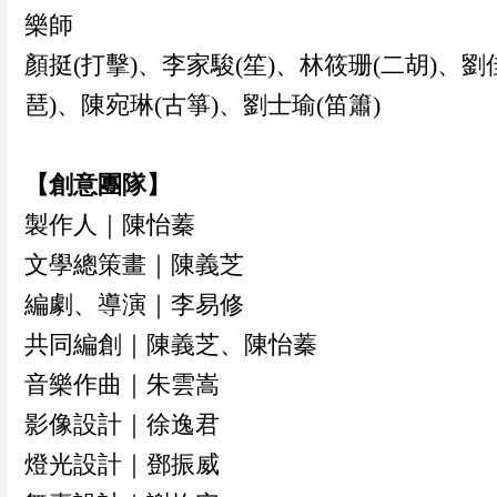
樂師
顏挺(打擊)、李家駿(笙)、林筱珊(二胡)、劉
琶)、陳宛琳(古箏)、劉士瑜(笛簫)
【創意團隊】
製作人｜陳怡蓁
文學總策畫｜陳義芝
編劇、導演｜李易修
共同編創｜陳義芝、陳怡蓁
音樂作曲｜朱雲嵩
影像設計｜徐逸君
燈光設計｜鄧振威