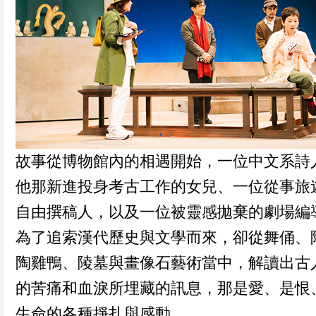
故事從博物館內的相遇開始，一位中文系詩
他那新進投身考古工作的女兒、一位從事旅
自由撰稿人，以及一位被靈感拋棄的劇場編
為了追索漢代歷史與文學而來，卻從舞俑、
陶雞鴨、陵墓與畫像石藝術當中，解讀出古
的苦痛和血淚所埋藏的訊息，那是愛、是恨
生命的各種掙扎與感動。