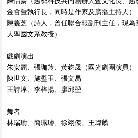
陳怡蓁（趨勢科技共同創辦人暨文化長、趨
金會暨執行長，同時是作家及廣播主持人）
陳義芝（詩人，曾任聯合報副刊主任，現為
大學國文系教授）
戲劇演出
朱安麗、張珈羚、黃鈞晟（國光劇團演員）
陳世文、施璧玉、張文易
王詩淳、李梓揚、廖邱堃
舞者
林瑞瑜、簡珮璿、徐翊傑、王瑋麟