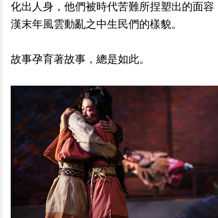
化出人身，他們被時代苦難所捏塑出的面容
漢末年風雲動亂之中生民們的樣貌。
0
已加入購物書包
您確認要
故事孕育著故事，總是如此。
確定取消
再想想
繼續購物
結帳付款