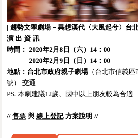
| 趨勢文學劇場－異想漢代〈大風起兮〉台北場
演 出 資 訊
時間： 2020年2月8日（六）14：00
2020年2月9日（日）14：00
地點：台北市政府親子劇場
（台北市信義區
號）
交通
PS. 本劇建議12歲、國中以上朋友較為合適
//
售票
與
線上登記
方案說明 //