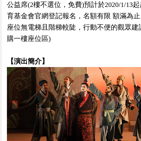
公益席(2樓不選位，免費)預計於2020/1/13
育基金會官網登記報名，名額有限 額滿為止
座位無電梯且階梯較陡，行動不便的觀眾建
購一樓座位區)
【演出簡介】