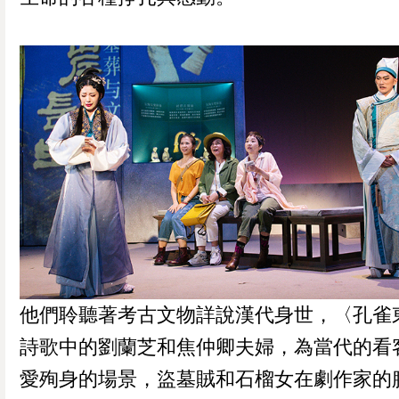
他們聆聽著考古文物詳說漢代身世，〈孔雀
詩歌中的劉蘭芝和焦仲卿夫婦，為當代的看
愛殉身的場景，盜墓賊和石榴女在劇作家的