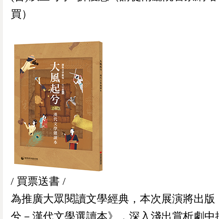
買）
/ 買票送書 /
為推廣大眾閱讀文學經典，本次展演將出版
兮－漢代文學選讀本》，深入淺出賞析劇中