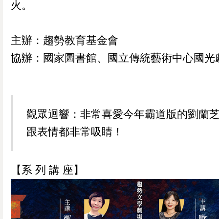
火。
主辦：趨勢教育基金會
協辦：國家圖書館、國立傳統藝術中心國光
觀眾迴響：非常喜愛今年霸道版的劉蘭芝
跟表情都非常吸睛！
【系 列 講 座】