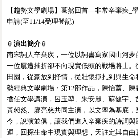
【趨勢文學劇場】驀然回首—非常辛棄疾_
申請(至11/14受理登記)
🏮
演出簡介
🏮
南宋詞人辛棄疾，一位以詞書寫家國山河夢
一位屢遭摧折卻不向現實低頭的戰場將士。
田園，從豪放到抒情，從壯懷掙扎到與生命
勢經典文學劇場・第12部作品，陳怡蓁、陳
擔任文學講演，呂玉堃、朱安麗、蘇健宇、
黃昶然、廖亮慈共同主演，以文學為基底，
今，說演並俱，讓我們進入辛棄疾的詩詞與
運，回探生命中現實與理想，天註定與自由