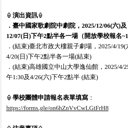
🏮
演出資訊
🏮
．臺中國家歌劇院中劇院，2025/12/06(六)及
12/07(日)下午2點半各一場（開放學校報名~11
．(結束)臺北市政大樓親子劇場，2025/4/19(
4/20(日)下午2點半各一場(結束)
．(結束)高雄國立中山大學逸仙館，2025/4/25
午1:30及4/26(六)下午2點半 (結束)
🏮
學校團體申請報名表單填寫
：
https://forms.gle/on6hZnVvCwLGtFrH8
0
已加入購物書包
您確認要