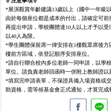
🏮
注意事項
🏮
確定取消
再想想
繼續購物
結帳付款
*展演觀賞年齡建議13歲以上（國中一年級
由於每個座位都是成本的付出，請確定可前
再提出申請，學校團體達10人以上才予以受
以40人為限。
*學生團體保留席一律安排在1樓觀眾席後方
樓前方區域，依登記順序安排座位。
*請自行聯合校內多位老師一同申請，以學
單位。請負責老師回函時一併附上教師證以
*填寫完申請表單，不保證具備入場資格或
助資格，需等候基金會正式通知，才算完成