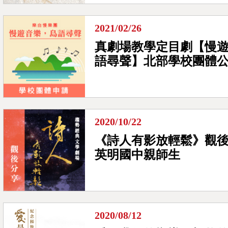
2021/02/26
真劇場教學定目劇【慢遊
語尋聲】北部學校團體
2020/10/22
《詩人有影放輕鬆》觀後
0
英明國中親師生
已加入購物書包
您確認要
確定取消
再想想
繼續購物
結帳付款
2020/08/12