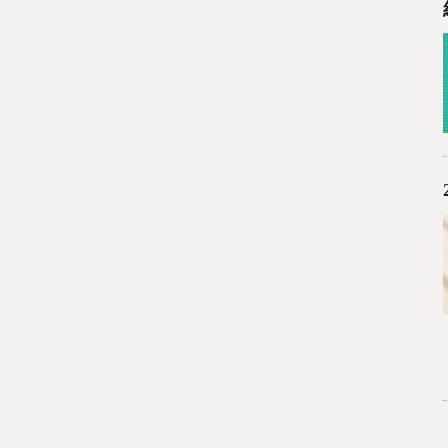
0
已加入購物書包
您確認要
確定取消
再想想
繼續購物
結帳付款