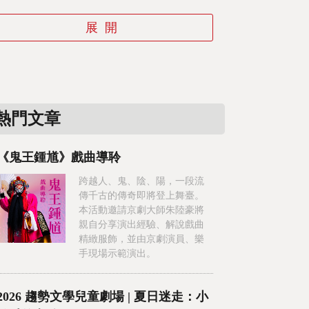
熱門文章
《鬼王鍾馗》戲曲導聆
跨越人、鬼、陰、陽，一段流
傳千古的傳奇即將登上舞臺。
本活動邀請京劇大師朱陸豪將
親自分享演出經驗、解說戲曲
精緻服飾，並由京劇演員、樂
手現場示範演出。
2026 趨勢文學兒童劇場 | 夏日迷走：小