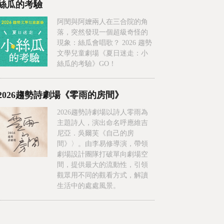
絲瓜的考驗
阿閔與阿嬤兩人在三合院的角
落，突然發現一個超級奇怪的
現象：絲瓜會唱歌？ 2026 趨勢
文學兒童劇場《夏日迷走：小
絲瓜的考驗》GO！
2026趨勢詩劇場《零雨的房間》
2026趨勢詩劇場以詩人零雨為
主題詩人，演出命名呼應維吉
尼亞．吳爾芙《自己的房
間》〉。由李易修導演，帶領
劇場設計團隊打破單向劇場空
間，提供最大的流動性，引領
觀眾用不同的觀看方式，解讀
生活中的處處風景。