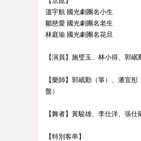
【京崑】
溫宇航 國光劇團名小生
鄒慈愛 國光劇團名老生
林庭瑜 國光劇團名花旦
【演員】施璧玉、林小得、郭岷
【樂師】郭岷勤（箏）、潘宜彤
盤）
【舞者】黃駿雄、李仕洋、張仕
【特別客串】