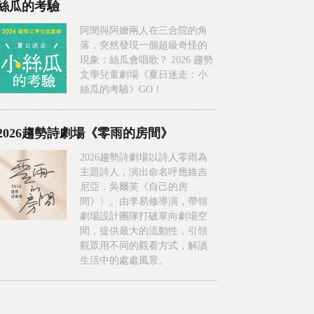
絲瓜的考驗
阿閔與阿嬤兩人在三合院的角
落，突然發現一個超級奇怪的
現象：絲瓜會唱歌？ 2026 趨勢
文學兒童劇場《夏日迷走：小
絲瓜的考驗》GO！
2026趨勢詩劇場《零雨的房間》
2026趨勢詩劇場以詩人零雨為
主題詩人，演出命名呼應維吉
尼亞．吳爾芙《自己的房
間》〉。由李易修導演，帶領
劇場設計團隊打破單向劇場空
間，提供最大的流動性，引領
觀眾用不同的觀看方式，解讀
生活中的處處風景。