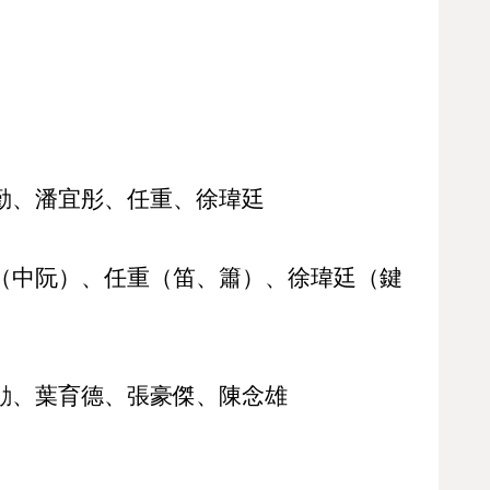
勤、潘宜彤、任重、徐瑋廷
（中阮）、任重（笛、簫）、徐瑋廷（鍵
勛、葉育德、張豪傑、陳念雄