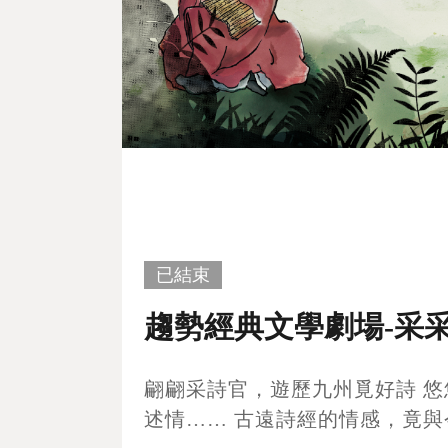
已結束
趨勢經典文學劇場-采
翩翩采詩官，遊歷九州覓好詩 
述情…… 古遠詩經的情感，竟