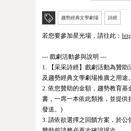
趨勢經典文學劇場
詩經
若您要參加星光場，請往此：
htt
--- 戲劇活動參與說明 ---
1. 【采采詩經】戲劇活動為贊
及趨勢經典文學劇場推廣之用途
2. 依您贊助的金額，趨勢教育
書，一席一本依此類推，並提供
發送。)
3. 請依欲選擇之回饋方案，於
贊助前請務必再次確認場次。