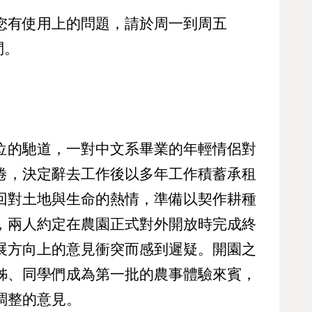
確定取消
再想想
若您有使用上的問題，請於周一到周五
繼續購物
結帳付款
詢問。
位的馳道，一對中文系畢業的年輕情侶對
倦，決定辭去工作後以多年工作積蓄承租
回對土地與生命的熱情，準備以契作耕種
，兩人約定在農園正式對外開放時完成終
展方向上的意見衝突而感到遲疑。開園之
姊、同學們成為第一批的農事體驗來賓，
調整的意見。