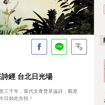
采詩經 台北日光場
悠悠三千年，當代文青焚草論詩，觀星
與今日如此合拍！