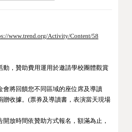
ps://www.trend.org/Activity/Content/58
助活動，贊助費用運用於邀請學校團體觀賞
。
基金會將回饋您不同區域的座位席及導讀
捐贈收據。(票券及導讀書，表演當天現場
0
已加入購物書包
公告開放時間依贊助方式報名，額滿為止，
您確認要