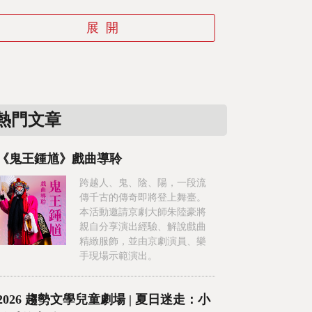
熱門文章
《鬼王鍾馗》戲曲導聆
跨越人、鬼、陰、陽，一段流
傳千古的傳奇即將登上舞臺。
本活動邀請京劇大師朱陸豪將
親自分享演出經驗、解說戲曲
精緻服飾，並由京劇演員、樂
手現場示範演出。
2026 趨勢文學兒童劇場 | 夏日迷走：小