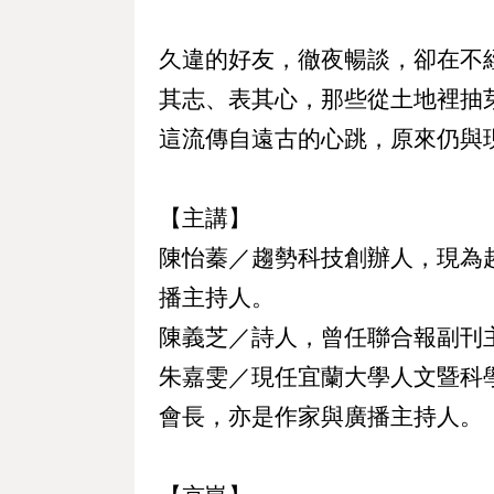
久違的好友，徹夜暢談，卻在不
其志、表其心，那些從土地裡抽
這流傳自遠古的心跳，原來仍與
【主講】
陳怡蓁／趨勢科技創辦人，現為
播主持人。
陳義芝／詩人，曾任聯合報副刊
朱嘉雯／現任宜蘭大學人文暨科
會長，亦是作家與廣播主持人。