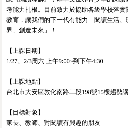
考能力扎根。目前致力於協助各級學校落實
教育，讓我們的下一代有能力「閱讀生活、
界、創造未來」！
0
已加入購物書包
您確認要
【上課日期】
確定取消
再想想
1/27、2/3周六 上午9:00~到下午4:30
繼續購物
結帳付款
【上課地點】
台北市大安區敦化南路二段198號15樓趨勢
【目標對象】
家長、教師、對閱讀有興趣的朋友