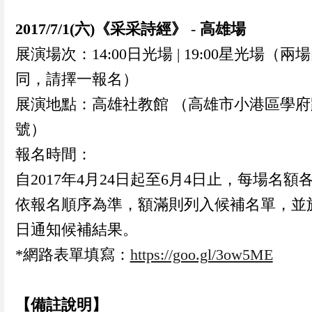
2017/7/1(六)《采采詩經》
-
高雄場
0
已加入購物書包
展演場次：14:00日光場 | 19:00星光場（兩
您確認要
同，請擇一報名）
確定取消
再想想
展演地點：高雄社教館 （高雄市小港區學府路
繼續購物
結帳付款
號）
報名時間：
自2017年4月24日起至6月4日止，每場名額各
依報名順序為準，額滿則列入候補名單，並於
日通知候補結果。
*網路表單填寫：
https://goo.gl/3ow5ME
【備註說明】